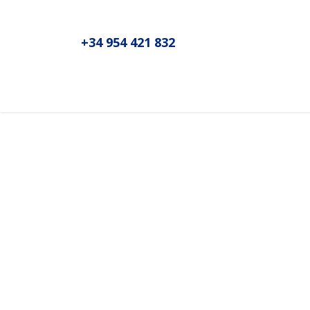
+34 954 421 832
Inicio
Sobre MADIC aseproda
N