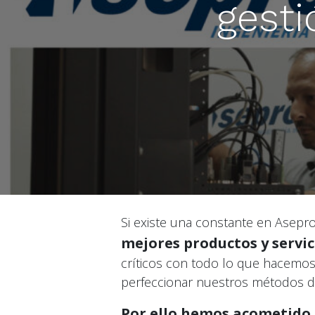
gesti
Si existe una constante en Asepro
mejores productos y servic
críticos con todo lo que hacemo
perfeccionar nuestros métodos de
Por ello hemos acometido