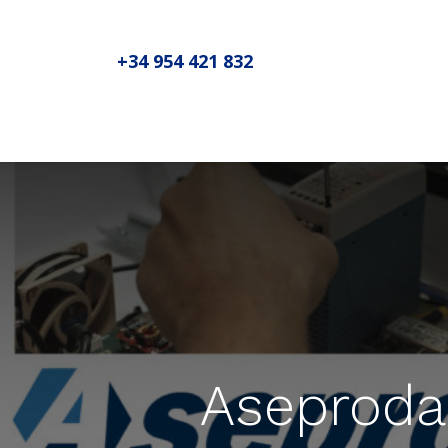
+34 954 421 832
Inicio
Sobre MADIC aseproda
No
Aseproda