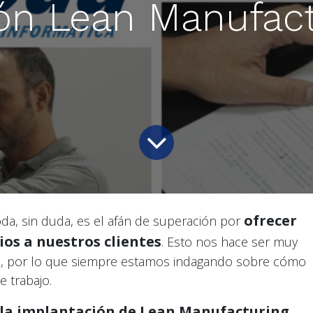
ón Lean Manufact
ofrecer
da, sin duda, es el afán de superación por
ios a nuestros clientes
. Esto nos hace ser muy
s, por lo que siempre estamos indagando sobre cómo
 trabajo.
 la implantación de Lean Manufacturing
,