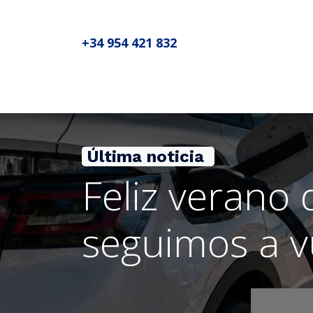
+34 954 421 832
Inicio
Sobre MADIC aseproda
N
Última noticia
Feliz verano
seguimos a v