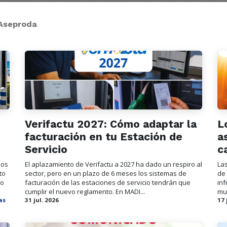
 Aseproda
Verifactu 2027: Cómo adaptar la
L
facturación en tu Estación de
a
Servicio
c
dos
El aplazamiento de Verifactu a 2027 ha dado un respiro al
La
to
sector, pero en un plazo de 6 meses los sistemas de
de
to
facturación de las estaciones de servicio tendrán que
inf
cumplir el nuevo reglamento. En MADI...
mu
as
31 jul. 2026
17 