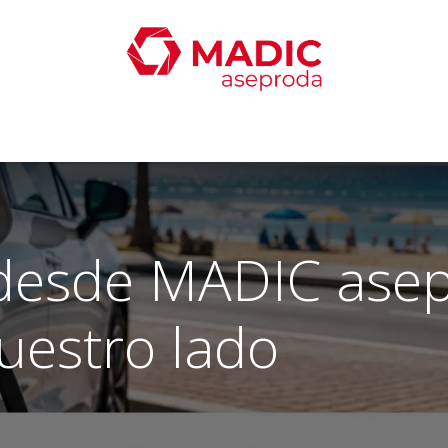
oticias
Productos
Servicios
Contacta con nosotro
 desde MADIC ase
uestro lado