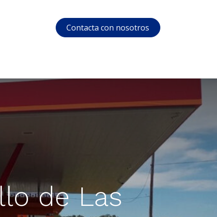
Contacta con nosotros
s
Soporte
Área privada
Cursos
illo de Las