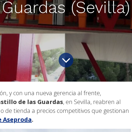
Guardas (Sevilla)
n, y con una nueva gerencia al frente,
astillo de las Guardas
, en Sevilla, reabren al
o de tienda a precios competitivos que gestionan
e Aseproda
.