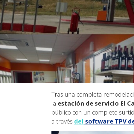
Tras una completa remodelació
la
estación de servicio El C
público con un completo surtid
a través
del
software TPV d