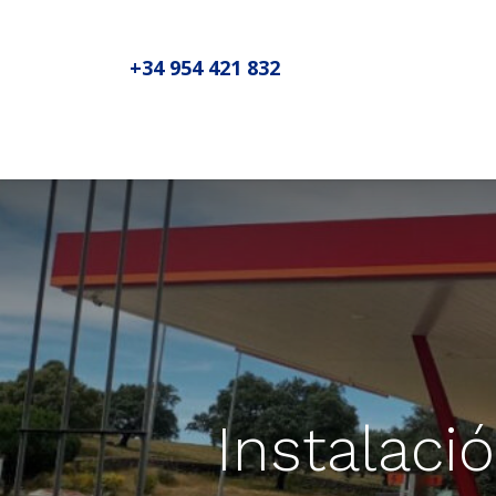
+34 954 421 832
Inicio
Sobre MADIC aseproda
N
Instalació