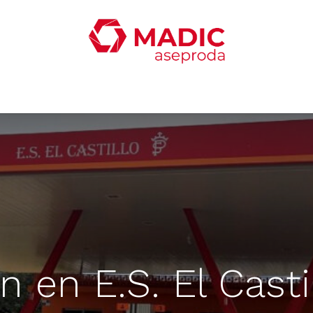
oticias
Productos
Servicios
Contacta con nosotro
n en E.S. El Cast