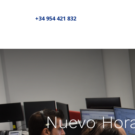
+34 954 421 832
Inicio
Sobre MADIC aseproda
N
Nuevo Horar