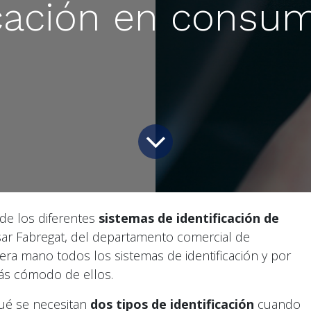
icación en consu
e los diferentes
sistemas de identificación de
sar Fabregat, del departamento comercial de
ra mano todos los sistemas de identificación y por
ás cómodo de ellos.
qué se necesitan
dos tipos de identificación
cuando