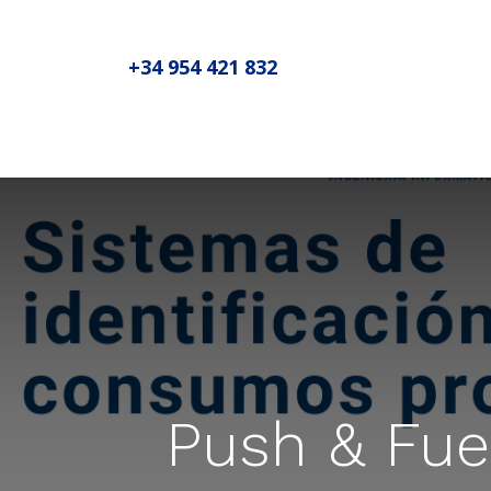
+34 954 421 832
Inicio
Sobre MADIC aseproda
N
Push & Fue