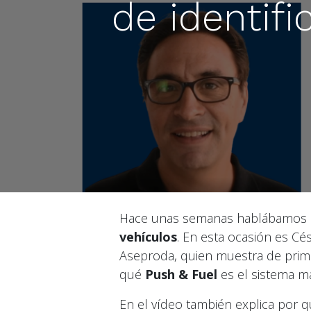
de identif
Hace unas semanas hablábamos d
vehículos
. En esta ocasión es Cé
Aseproda, quien muestra de prime
qué
Push & Fuel
es el sistema m
En el vídeo también explica por 